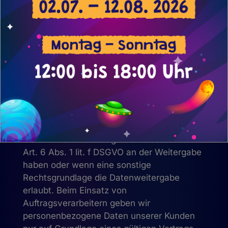
arbeiten wir mit verschiedenen externen
Stellen zusammen. Dabei ist teilweise auch
eine Übermittlung von personenbezogenen
Daten an diese externen Stellen
erforderlich. Wir geben personenbezogene
Daten nur dann an externe Stellen weiter,
wenn dies im Rahmen einer
Vertragserfüllung erforderlich ist, wenn wir
gesetzlich hierzu verpflichtet sind (z. B.
Weitergabe von Daten an Steuerbehörden),
wenn wir ein berechtigtes Interesse nach
Art. 6 Abs. 1 lit. f DSGVO an der Weitergabe
haben oder wenn eine sonstige
Rechtsgrundlage die Datenweitergabe
erlaubt. Beim Einsatz von
Auftragsverarbeitern geben wir
personenbezogene Daten unserer Kunden