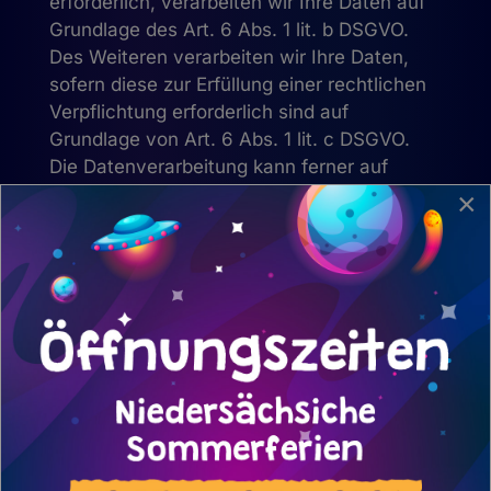
erforderlich, verarbeiten wir Ihre Daten auf
Grundlage des Art. 6 Abs. 1 lit. b DSGVO.
Des Weiteren verarbeiten wir Ihre Daten,
sofern diese zur Erfüllung einer rechtlichen
Verpflichtung erforderlich sind auf
Grundlage von Art. 6 Abs. 1 lit. c DSGVO.
Die Datenverarbeitung kann ferner auf
Grundlage unseres berechtigten Interesses
×
nach Art. 6 Abs. 1 lit. f DSGVO erfolgen.
Über die jeweils im Einzelfall einschlägigen
Rechtsgrundlagen wird in den folgenden
Absätzen dieser Datenschutzerklärung
informiert.
Empfänger von
personenbezogenen Daten
Im Rahmen unserer Geschäftstätigkeit